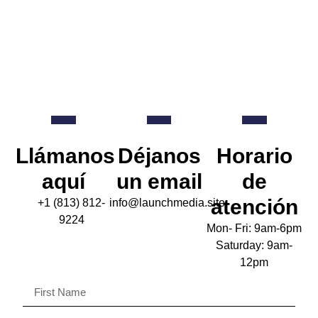
Llámanos
Déjanos
Horario
aquí
un email
de
atención
+1 (813) 812-
info@launchmedia.site
9224
Mon- Fri: 9am-6pm
Saturday: 9am-
12pm