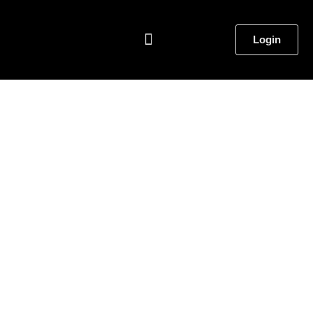
Login
Acerca de Launch
Recursos para creadores