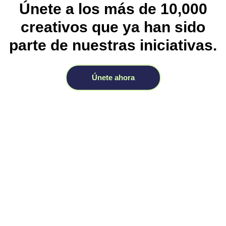
Únete a los más de 10,000
creativos que ya han sido
parte de nuestras iniciativas.
Únete ahora