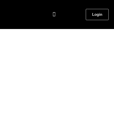
Login
Acerca de Launch
Recursos para creadores